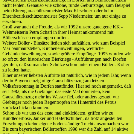
nicht fehlen. Genauso wie schöne, runde Geburtstage, zum Beispiel
beim Ehrengau-schützenmeister Max Kirschner. oder beim
Ehrenbezirksschützenmeister Sepp Niedermeier, um nur einige zu
erwähnen.
Groß war auch die Freude, als wir 1992 unsere gaueigene KK -
Weltmeisterin Petra Scharl in ihrer Heimat ankommend mit
Böllerschüssen empfangen durften.
Weitere Böller - Einsätze ließen sich aufzählen, wie zum Beispiel
Mai-baumaufstellen, Kircheneinweihungen, weltliche
Gebäudeeinweihungen, sowie größere Empfänge. 1995 wurden wir
so oft zu den historischen Bierkriegs - Aufführungen nach Dorfen
gerufen, daß so mancher Schütze schon unter einem Böller - Koller
zu leiden hatte.
Einer unserer liebsten Auftritte ist natürlich, wie in jedem Jahr, wenn
der in Bayern einzigartige Gauschützenzug am letzten
Volksfestsonntag in Dorfen stattfindet. Hier sei noch angemerkt, daß
seit 1982, als die Giebinger das erste Mal donnerten, kein
Gauschützenzug mehr ins Wasser fiel, oder anders gesagt, wir
Giebinger noch jeden Regentropfen ins Hintertürl des Petrus
zurückschicken konnten.
Schon als wir uns das erste mal einkleideten, griffen wir zu
Bundlederhose, Janker und Haferlschuhen, da trotz angestellten
Forschungen keine eigene bodenständige Tracht auszumachen war.
Bis zum bayerischen Böllertreffen 1998 war die Zahl auf 14 aktive