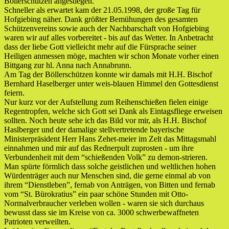
Böllerschützen angestiegen.
Schneller als erwartet kam der 21.05.1998, der große Tag für
Hofgiebing näher. Dank größter Bemühungen des gesamten
Schützenvereins sowie auch der Nachbarschaft von Hofgiebing
waren wir auf alles vorbereitet - bis auf das Wetter. In Anbetracht
dass der liebe Gott vielleicht mehr auf die Fürsprache seiner
Heiligen anmessen möge, machten wir schon Monate vorher einen
Bittgang zur hl. Anna nach Annabrunn.
Am Tag der Böllerschützen konnte wir damals mit H.H. Bischof
Bernhard Haselberger unter weis-blauen Himmel den Gottesdienst
feiern.
Nur kurz vor der Aufstellung zum Reihenschießen fielen einige
Regentropfen, welche sich Gott sei Dank als Eintagsfliege erweisen
sollten. Noch heute sehe ich das Bild vor mir, als H.H. Bischof
Haslberger und der damalige stellvertretende bayerische
Ministerpräsident Herr Hans Zehet-meier im Zelt das Mittagsmahl
einnahmen und mir auf das Rednerpult zuprosten - um ihre
Verbundenheit mit dem “schießenden Volk” zu demon-strieren.
Man spürte förmlich dass solche geistlichen und weltlichen hohen
Würdenträger auch nur Menschen sind, die gerne einmal ab von
ihrem “Dienstleben”, fernab von Anträgen, von Bitten und fernab
vom “St. Bürokratius” ein paar schöne Stunden mit Otto-
Normalverbraucher verleben wollen - waren sie sich durchaus
bewusst dass sie im Kreise von ca. 3000 schwerbewaffneten
Patrioten verweilten.