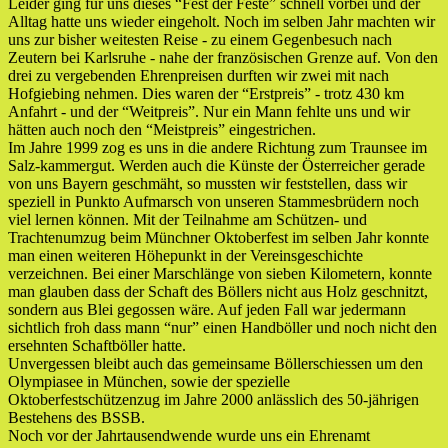
Leider ging für uns dieses “Fest der Feste” schnell vorbei und der
Alltag hatte uns wieder eingeholt. Noch im selben Jahr machten wir
uns zur bisher weitesten Reise - zu einem Gegenbesuch nach
Zeutern bei Karlsruhe - nahe der französischen Grenze auf. Von den
drei zu vergebenden Ehrenpreisen durften wir zwei mit nach
Hofgiebing nehmen. Dies waren der “Erstpreis” - trotz 430 km
Anfahrt - und der “Weitpreis”. Nur ein Mann fehlte uns und wir
hätten auch noch den “Meistpreis” eingestrichen.
Im Jahre 1999 zog es uns in die andere Richtung zum Traunsee im
Salz-kammergut. Werden auch die Künste der Österreicher gerade
von uns Bayern geschmäht, so mussten wir feststellen, dass wir
speziell in Punkto Aufmarsch von unseren Stammesbrüdern noch
viel lernen können. Mit der Teilnahme am Schützen- und
Trachtenumzug beim Münchner Oktoberfest im selben Jahr konnte
man einen weiteren Höhepunkt in der Vereinsgeschichte
verzeichnen. Bei einer Marschlänge von sieben Kilometern, konnte
man glauben dass der Schaft des Böllers nicht aus Holz geschnitzt,
sondern aus Blei gegossen wäre. Auf jeden Fall war jedermann
sichtlich froh dass mann “nur” einen Handböller und noch nicht den
ersehnten Schaftböller hatte.
Unvergessen bleibt auch das gemeinsame Böllerschiessen um den
Olympiasee in München, sowie der spezielle
Oktoberfestschützenzug im Jahre 2000 anlässlich des 50-jährigen
Bestehens des BSSB.
Noch vor der Jahrtausendwende wurde uns ein Ehrenamt