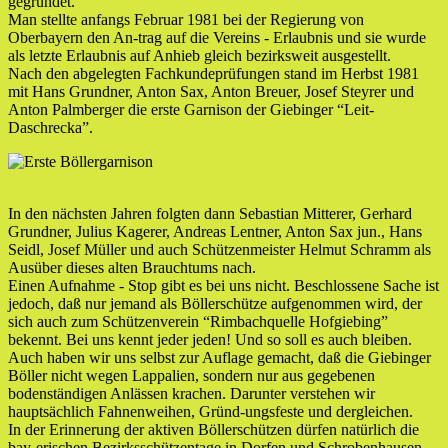
gegründet.
Man stellte anfangs Februar 1981 bei der Regierung von
Oberbayern den An-trag auf die Vereins - Erlaubnis und sie wurde
als letzte Erlaubnis auf Anhieb gleich bezirksweit ausgestellt.
Nach den abgelegten Fachkundeprüfungen stand im Herbst 1981
mit Hans Grundner, Anton Sax, Anton Breuer, Josef Steyrer und
Anton Palmberger die erste Garnison der Giebinger “Leit-
Daschrecka”.
In den nächsten Jahren folgten dann Sebastian Mitterer, Gerhard
Grundner, Julius Kagerer, Andreas Lentner, Anton Sax jun., Hans
Seidl, Josef Müller und auch Schützenmeister Helmut Schramm als
Ausüber dieses alten Brauchtums nach.
Einen Aufnahme - Stop gibt es bei uns nicht. Beschlossene Sache ist
jedoch, daß nur jemand als Böllerschütze aufgenommen wird, der
sich auch zum Schützenverein “Rimbachquelle Hofgiebing”
bekennt. Bei uns kennt jeder jeden! Und so soll es auch bleiben.
Auch haben wir uns selbst zur Auflage gemacht, daß die Giebinger
Böller nicht wegen Lappalien, sondern nur aus gegebenen
bodenständigen Anlässen krachen. Darunter verstehen wir
hauptsächlich Fahnenweihen, Gründ-ungsfeste und dergleichen.
In der Erinnerung der aktiven Böllerschützen dürfen natürlich die
bay-erischen Bezirksschützentage in Dorfen und Schrobenhausen