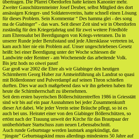
übertragen. Die Pfarrei Oberdorfen hatte keinen Kanonier mehr.
Zweiter Gauschützenmeister Josef Deuber, selbst Mitglied des dort
ansässigen Krieger- und Soldatenvereins, hatte schnell einen Lösung
für dieses Problem. Sein Kommentar “ Des hamma glei - des song
ma de Giabinger” - das wars. Seit dieser Zeit sind wir in Oberdorfen
zuständig für den Kriegerjahrtag und für zwei weitere Friedhöfe
zum Ehrensalut bei Beerdigungen von Kriegs-veteranen. Da in
unserer Runde jeder Berufsstand und jede Altersklasse vertreten ist,
kam auch hier nie ein Problem auf. Unser ungeschriebenes Gesetz
heißt: bei einer Beerdigung unter der Woche schiessen die
Landwirte oder Rentner - am Wochenende das arbeitende Volk.
Bis jetz hods no oiwei passt!
Gar groß war 2002 die Ehre als wir Giabinger den heutigen
Schirmherrn Georg Huber zur Amtseinführung als Landrat so quasi
mit Böllerdonner und Pulverdampf auf seinen Thron schießen
durften. Dies war auch maßgebend dass wir ihn gebeten haben für
heute die Schirmherrschaft zu übernehmen.
Seit dem ersten bayerischen Böllerschützentreffen 1986 in Griesstätt
sind wir bis auf ein paar Ausnahmen bei jeder Zusammenkunft
dieser Art dabei. Wie jeder Verein seine Bräuche pflegt, so ist es
auch bei uns. Heiratet einer von den Giabinger Böllerschützen, so
ertönt nach der Trauung unweit der Kirche für das Brautpaar der
unüberhörbare Startschuss zum neuen Lebensabschnitt.
Auch runde Geburtstage werden lautstark angekündigt, das
“jüngste” Geburtstagskind muss allerdings mindestens 50 Jahre auf