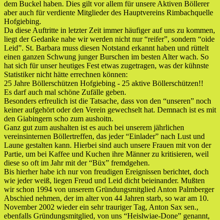
dem Buckel haben. Dies gilt vor allem für unsere Aktiven Böllerer
aber auch für verdiente Mitglieder des Hauptvereins Rimbachquelle
Hofgiebing.
Da diese Auftritte in letzter Zeit immer häufiger auf uns zu kommen,
liegt der Gedanke nahe wir werden nicht nur “reifer”, sondern “oide
Leid”. St. Barbara muss diesen Notstand erkannt haben und rüttelt
einen ganzen Schwung junger Burschen im besten Alter wach. So
hat sich für unser heutiges Fest etwas zugetragen, was der kühnste
Statistiker nicht hätte errechnen können:
25 Jahre Böllerschützen Hofgiebing - 25 aktive Böllerschützen!!
Es darf auch mal schöne Zufälle geben.
Besonders erfreulich ist die Tatsache, dass von den “unseren” noch
keiner aufgehört oder den Verein gewechselt hat. Demnach ist es mit
den Giabingern scho zum aushoitn.
Ganz gut zum aushalten ist es auch bei unserem jährlichen
vereinsinternen Böllertreffen, das jeder “Einlader” nach Lust und
Laune gestalten kann. Hierbei sind auch unsere Frauen mit von der
Partie, um bei Kaffee und Kuchen ihre Männer zu kritisieren, weil
diese so oft im Jahr mit der “Büx” fremdgehen.
Bis hierher habe ich nur von freudigen Ereignissen berichtet, doch
wie jeder weiß, liegen Freud und Leid dicht beieinander. Mußten
wir schon 1994 von unserem Gründungsmitglied Anton Palmberger
Abschied nehmen, der im alter von 44 Jahren starb, so war am 10.
November 2002 wieder ein sehr trauriger Tag, Anton Sax sen.,
ebenfalls Gründungsmitglied, von uns “Heislwiae-Done” genannt,