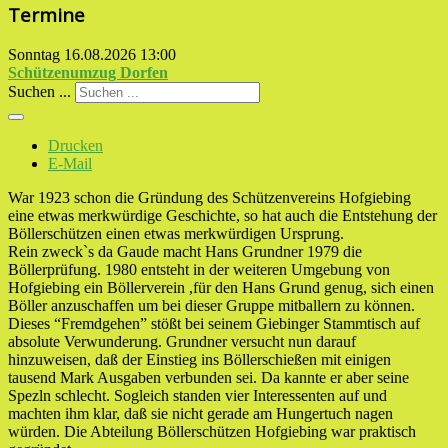
Termine
Sonntag 16.08.2026
13:00
Schützenumzug Dorfen
Suchen ...
Drucken
E-Mail
War 1923 schon die Gründung des Schützenvereins Hofgiebing
eine etwas merkwürdige Geschichte, so hat auch die Entstehung der
Böllerschützen einen etwas merkwürdigen Ursprung.
Rein zweck`s da Gaude macht Hans Grundner 1979 die
Böllerprüfung. 1980 entsteht in der weiteren Umgebung von
Hofgiebing ein Böllerverein ,für den Hans Grund genug, sich einen
Böller anzuschaffen um bei dieser Gruppe mitballern zu können.
Dieses “Fremdgehen” stößt bei seinem Giebinger Stammtisch auf
absolute Verwunderung. Grundner versucht nun darauf
hinzuweisen, daß der Einstieg ins Böllerschießen mit einigen
tausend Mark Ausgaben verbunden sei. Da kannte er aber seine
Spezln schlecht. Sogleich standen vier Interessenten auf und
machten ihm klar, daß sie nicht gerade am Hungertuch nagen
würden. Die Abteilung Böllerschützen Hofgiebing war praktisch