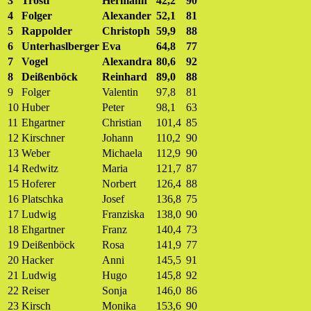
3
Tröstl
Hermann
42,2
90
4
Folger
Alexander
52,1
81
5
Rappolder
Christoph
59,9
88
6
Unterhaslberger
Eva
64,8
77
7
Vogel
Alexandra
80,6
92
8
Deißenböck
Reinhard
89,0
88
9
Folger
Valentin
97,8
81
10
Huber
Peter
98,1
63
11
Ehgartner
Christian
101,4
85
12
Kirschner
Johann
110,2
90
13
Weber
Michaela
112,9
90
14
Redwitz
Maria
121,7
87
15
Hoferer
Norbert
126,4
88
16
Platschka
Josef
136,8
75
17
Ludwig
Franziska
138,0
90
18
Ehgartner
Franz
140,4
73
19
Deißenböck
Rosa
141,9
77
20
Hacker
Anni
145,5
91
21
Ludwig
Hugo
145,8
92
22
Reiser
Sonja
146,0
86
23
Kirsch
Monika
153,6
90