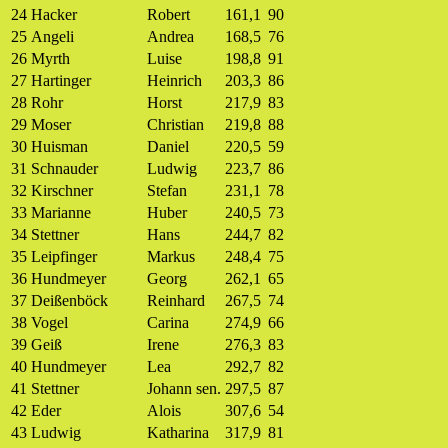
24
Hacker
Robert
161,1
90
25
Angeli
Andrea
168,5
76
26
Myrth
Luise
198,8
91
27
Hartinger
Heinrich
203,3
86
28
Rohr
Horst
217,9
83
29
Moser
Christian
219,8
88
30
Huisman
Daniel
220,5
59
31
Schnauder
Ludwig
223,7
86
32
Kirschner
Stefan
231,1
78
33
Marianne
Huber
240,5
73
34
Stettner
Hans
244,7
82
35
Leipfinger
Markus
248,4
75
36
Hundmeyer
Georg
262,1
65
37
Deißenböck
Reinhard
267,5
74
38
Vogel
Carina
274,9
66
39
Geiß
Irene
276,3
83
40
Hundmeyer
Lea
292,7
82
41
Stettner
Johann sen.
297,5
87
42
Eder
Alois
307,6
54
43
Ludwig
Katharina
317,9
81