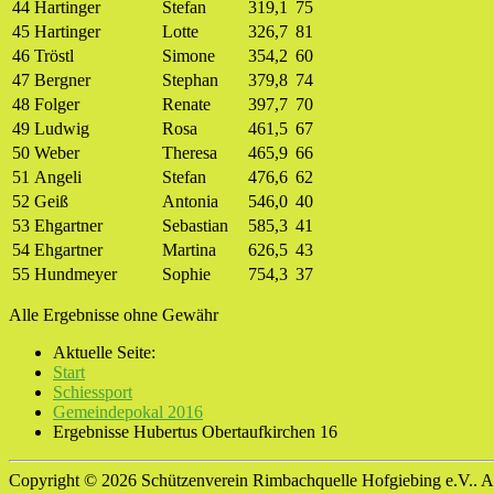
44
Hartinger
Stefan
319,1
75
45
Hartinger
Lotte
326,7
81
46
Tröstl
Simone
354,2
60
47
Bergner
Stephan
379,8
74
48
Folger
Renate
397,7
70
49
Ludwig
Rosa
461,5
67
50
Weber
Theresa
465,9
66
51
Angeli
Stefan
476,6
62
52
Geiß
Antonia
546,0
40
53
Ehgartner
Sebastian
585,3
41
54
Ehgartner
Martina
626,5
43
55
Hundmeyer
Sophie
754,3
37
Alle Ergebnisse ohne Gewähr
Aktuelle Seite:
Start
Schiessport
Gemeindepokal 2016
Ergebnisse Hubertus Obertaufkirchen 16
Copyright © 2026 Schützenverein Rimbachquelle Hofgiebing e.V.. Al