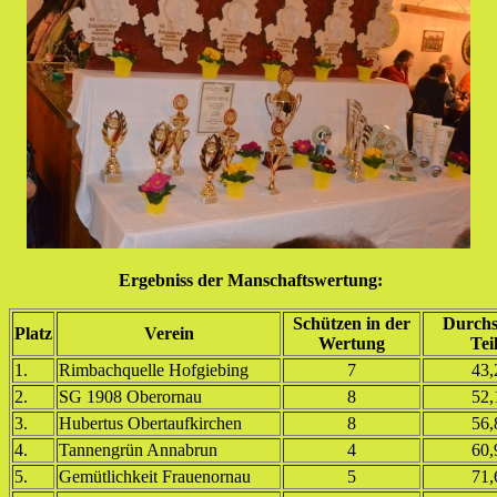
Ergebniss der Manschaftswertung:
Schützen in der
Durchs
Platz
Verein
Wertung
Tei
1.
Rimbachquelle Hofgiebing
7
43,
2.
SG 1908 Oberornau
8
52,
3.
Hubertus Obertaufkirchen
8
56,
4.
Tannengrün Annabrun
4
60,
5.
Gemütlichkeit Frauenornau
5
71,