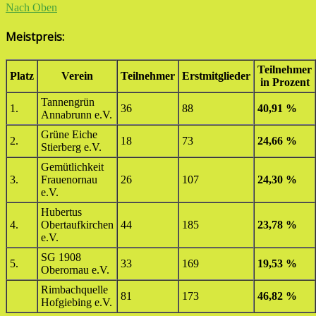
Nach Oben
Meistpreis:
Teilnehmer
Platz
Verein
Teilnehmer
Erstmitglieder
in Prozent
Tannengrün
1.
36
88
40,91 %
Annabrunn e.V.
Grüne Eiche
2.
18
73
24,66 %
Stierberg e.V.
Gemütlichkeit
3.
Frauenornau
26
107
24,30 %
e.V.
Hubertus
4.
Obertaufkirchen
44
185
23,78 %
e.V.
SG 1908
5.
33
169
19,53 %
Oberornau e.V.
Rimbachquelle
81
173
46,82 %
Hofgiebing e.V.