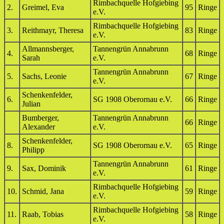
Rimbachquelle Hofgiebing
2.
Greimel, Eva
95
Ringe
e.V.
Rimbachquelle Hofgiebing
3.
Reithmayr, Theresa
83
Ringe
e.V.
Allmannsberger,
Tannengrün Annabrunn
4.
68
Ringe
Sarah
e.V.
Tannengrün Annabrunn
5.
Sachs, Leonie
67
Ringe
e.V.
Schenkenfelder,
6.
SG 1908 Oberornau e.V.
66
Ringe
Julian
Bumberger,
Tannengrün Annabrunn
66
Ringe
Alexander
e.V.
Schenkenfelder,
8.
SG 1908 Oberornau e.V.
65
Ringe
Philipp
Tannengrün Annabrunn
9.
Sax, Dominik
61
Ringe
e.V.
Rimbachquelle Hofgiebing
10.
Schmid, Jana
59
Ringe
e.V.
Rimbachquelle Hofgiebing
11.
Raab, Tobias
58
Ringe
e.V.