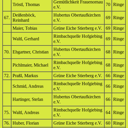
Gemütlichkeit Frauenornau
Tröstl, Thomas
70
Ringe
e.V.
Deißenböck,
Hubertus Obertaufkirchen
67.
69
Ringe
Reinhard
e.V.
Maier, Tobias
Grüne Eiche Stierberg e.V.
69
Ringe
Rimbachquelle Hofgiebing
Waltl, Gerhard
69
Ringe
e.V.
Hubertus Obertaufkirchen
70.
Ehgartner, Christian
68
Ringe
e.V.
Rimbachquelle Hofgiebing
Pichlmaier, Michael
68
Ringe
e.V.
72.
Praßl, Markus
Grüne Eiche Stierberg e.V.
66
Ringe
Rimbachquelle Hofgiebing
Schmid, Andreas
66
Ringe
e.V.
Hubertus Obertaufkirchen
Hartinger, Stefan
66
Ringe
e.V.
Rimbachquelle Hofgiebing
75.
Waltl, Andreas
64
Ringe
e.V.
76.
Huber, Florian
Grüne Eiche Stierberg e.V.
60
Ringe