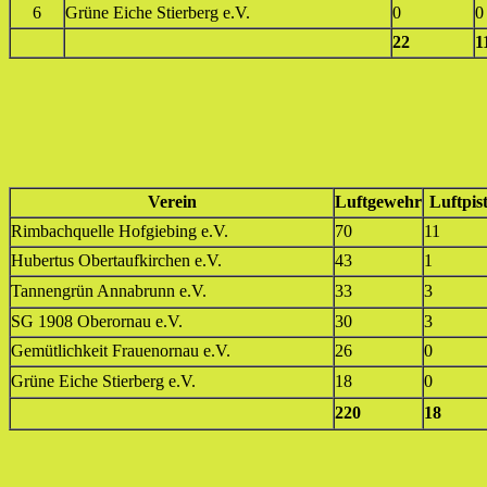
6
Grüne Eiche Stierberg e.V.
0
0
22
1
Verein
Luftgewehr
Luftpis
Rimbachquelle Hofgiebing e.V.
70
11
Hubertus Obertaufkirchen e.V.
43
1
Tannengrün Annabrunn e.V.
33
3
SG 1908 Oberornau e.V.
30
3
Gemütlichkeit Frauenornau e.V.
26
0
Grüne Eiche Stierberg e.V.
18
0
220
18