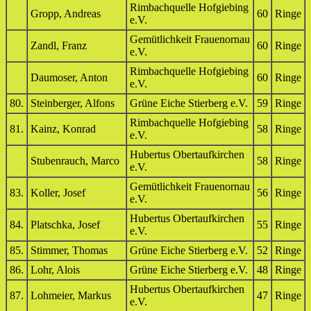
Rimbachquelle Hofgiebing
Gropp, Andreas
60
Ringe
e.V.
Gemütlichkeit Frauenornau
Zandl, Franz
60
Ringe
e.V.
Rimbachquelle Hofgiebing
Daumoser, Anton
60
Ringe
e.V.
80.
Steinberger, Alfons
Grüne Eiche Stierberg e.V.
59
Ringe
Rimbachquelle Hofgiebing
81.
Kainz, Konrad
58
Ringe
e.V.
Hubertus Obertaufkirchen
Stubenrauch, Marco
58
Ringe
e.V.
Gemütlichkeit Frauenornau
83.
Koller, Josef
56
Ringe
e.V.
Hubertus Obertaufkirchen
84.
Platschka, Josef
55
Ringe
e.V.
85.
Stimmer, Thomas
Grüne Eiche Stierberg e.V.
52
Ringe
86.
Lohr, Alois
Grüne Eiche Stierberg e.V.
48
Ringe
Hubertus Obertaufkirchen
87.
Lohmeier, Markus
47
Ringe
e.V.