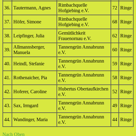
Rimbachquelle
36.
Tautermann, Agnes
72
Ringe
Hofgiebing e.V.
Rimbachquelle
37.
Höfer, Simone
68
Ringe
Hofgiebing e.V.
Gemütlichkeit
38.
Leipfinger, Julia
62
Ringe
Frauenornau e.V.
Allmannsberger,
Tannengrün Annabrunn
39.
60
Ringe
Manuela
e.V.
Tannengrün Annabrunn
40.
Heindl, Stefanie
59
Ringe
e.V.
Tannengrün Annabrunn
41.
Rothenaicher, Pia
58
Ringe
e.V.
Hubertus Obertaufkirchen
42.
Hoferer, Caroline
52
Ringe
e.V.
Tannengrün Annabrunn
43.
Sax, Irmgard
49
Ringe
e.V.
Tannengrün Annabrunn
44.
Wandinger, Maria
44
Ringe
e.V.
Nach Oben