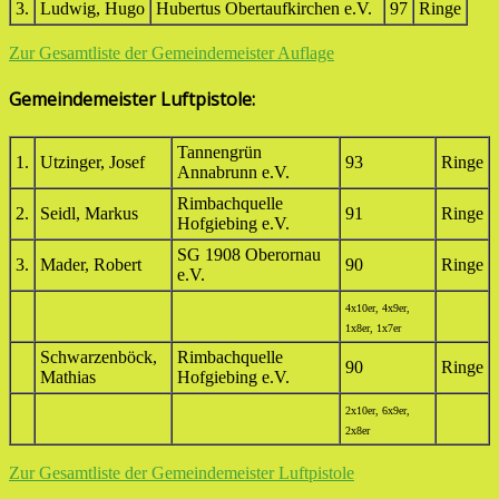
3.
Ludwig, Hugo
Hubertus Obertaufkirchen e.V.
97
Ringe
Zur Gesamtliste der Gemeindemeister Auflage
Gemeindemeister Luftpistole:
Tannengrün
1.
Utzinger, Josef
93
Ringe
Annabrunn e.V.
Rimbachquelle
2.
Seidl, Markus
91
Ringe
Hofgiebing e.V.
SG 1908 Oberornau
3.
Mader, Robert
90
Ringe
e.V.
4x10er, 4x9er,
1x8er, 1x7er
Schwarzenböck,
Rimbachquelle
90
Ringe
Mathias
Hofgiebing e.V.
2x10er, 6x9er,
2x8er
Zur Gesamtliste der Gemeindemeister Luftpistole