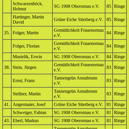
Schwarzenböck,
SG 1908 Oberornau e.V.
85
Ringe
Helmut
Hartinger, Martin
Grüne Eiche Stierberg e.V.
85
Ringe
David
Gemütlichkeit Frauenornau
35.
Folger, Martin
84
Ringe
e.V.
Gemütlichkeit Frauenornau
Folger, Florian
84
Ringe
e.V.
Musielik, Erwin
SG 1908 Oberornau e.V.
84
Ringe
Gemütlichkeit Frauenornau
38.
Stein, Jürgen
83
Ringe
e.V.
Tannengrün Annabrunn
Ernst, Franz
83
Ringe
e.V.
Tannengrün Annabrunn
Stellner, Martin
83
Ringe
e.V.
41.
Angermaier, Josef
Grüne Eiche Stierberg e.V.
81
Ringe
Schweiger, Fabian
SG 1908 Oberornau e.V.
81
Ringe
43.
Eberl, Markus
SG 1908 Oberornau e.V.
81
Ringe
Tannengrün Annabrunn