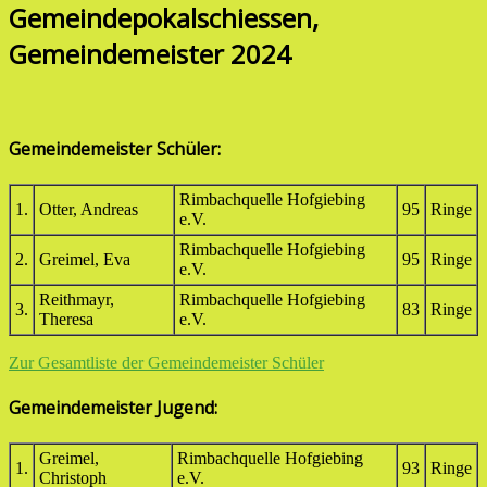
Gemeindepokalschiessen,
Gemeindemeister 2024
Gemeindemeister Schüler:
Rimbachquelle Hofgiebing
1.
Otter, Andreas
95
Ringe
e.V.
Rimbachquelle Hofgiebing
2.
Greimel, Eva
95
Ringe
e.V.
Reithmayr,
Rimbachquelle Hofgiebing
3.
83
Ringe
Theresa
e.V.
Zur Gesamtliste der Gemeindemeister Schüler
Gemeindemeister Jugend:
Greimel,
Rimbachquelle Hofgiebing
1.
93
Ringe
Christoph
e.V.