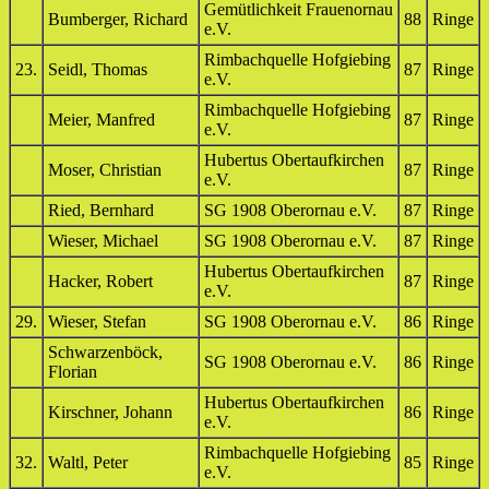
Gemütlichkeit Frauenornau
Bumberger, Richard
88
Ringe
e.V.
Rimbachquelle Hofgiebing
23.
Seidl, Thomas
87
Ringe
e.V.
Rimbachquelle Hofgiebing
Meier, Manfred
87
Ringe
e.V.
Hubertus Obertaufkirchen
Moser, Christian
87
Ringe
e.V.
Ried, Bernhard
SG 1908 Oberornau e.V.
87
Ringe
Wieser, Michael
SG 1908 Oberornau e.V.
87
Ringe
Hubertus Obertaufkirchen
Hacker, Robert
87
Ringe
e.V.
29.
Wieser, Stefan
SG 1908 Oberornau e.V.
86
Ringe
Schwarzenböck,
SG 1908 Oberornau e.V.
86
Ringe
Florian
Hubertus Obertaufkirchen
Kirschner, Johann
86
Ringe
e.V.
Rimbachquelle Hofgiebing
32.
Waltl, Peter
85
Ringe
e.V.