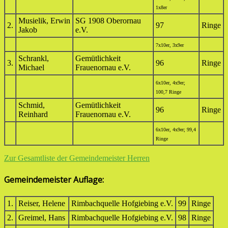
1x8er
Musielik, Erwin
SG 1908 Oberornau
2.
97
Ringe
Jakob
e.V.
7x10er, 3x9er
Schrankl,
Gemütlichkeit
3.
96
Ringe
Michael
Frauenornau e.V.
6x10er, 4x9er;
100,7 Ringe
Schmid,
Gemütlichkeit
96
Ringe
Reinhard
Frauenornau e.V.
6x10er, 4x9er; 99,4
Ringe
Zur Gesamtliste der Gemeindemeister Herren
Gemeindemeister Auflage:
1.
Reiser, Helene
Rimbachquelle Hofgiebing e.V.
99
Ringe
2.
Greimel, Hans
Rimbachquelle Hofgiebing e.V.
98
Ringe