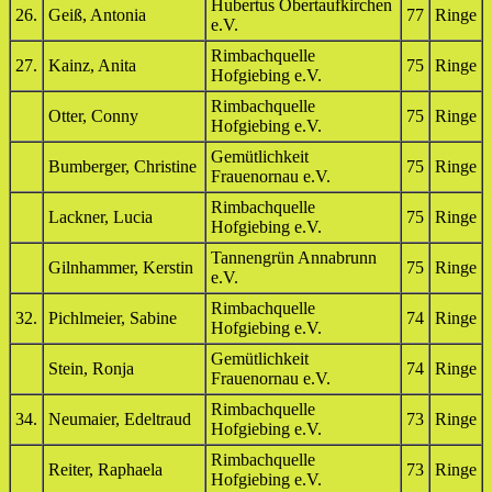
Hubertus Obertaufkirchen
26.
Geiß, Antonia
77
Ringe
e.V.
Rimbachquelle
27.
Kainz, Anita
75
Ringe
Hofgiebing e.V.
Rimbachquelle
Otter, Conny
75
Ringe
Hofgiebing e.V.
Gemütlichkeit
Bumberger, Christine
75
Ringe
Frauenornau e.V.
Rimbachquelle
Lackner, Lucia
75
Ringe
Hofgiebing e.V.
Tannengrün Annabrunn
Gilnhammer, Kerstin
75
Ringe
e.V.
Rimbachquelle
32.
Pichlmeier, Sabine
74
Ringe
Hofgiebing e.V.
Gemütlichkeit
Stein, Ronja
74
Ringe
Frauenornau e.V.
Rimbachquelle
34.
Neumaier, Edeltraud
73
Ringe
Hofgiebing e.V.
Rimbachquelle
Reiter, Raphaela
73
Ringe
Hofgiebing e.V.