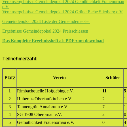
Vereinsergebnisse Gemeindepokal 2024 Gemütlichkeit Frauenornau
e.V.
Vereinsergebnisse Gemeindepokal 2024 Grüne Eiche Stierberg e.V.
Gemeindepokal 2024 Liste der Gemeindemeister
Ergebnisse Gemeindepokal 2024 Preisschiessen
Das Komplette Ergebnissheft als PDF zum download
Teilnehmerzahl:
Platz
Verein
Schüler
1
Rimbachquelle Hofgiebing e.V.
11
5
2
Hubertus Obertaufkirchen e.V.
2
1
3
Tannengrün Annabrunn e.V.
7
1
4
SG 1908 Oberornau e.V.
2
0
5
Gemütlichkeit Frauenornau e.V.
0
4