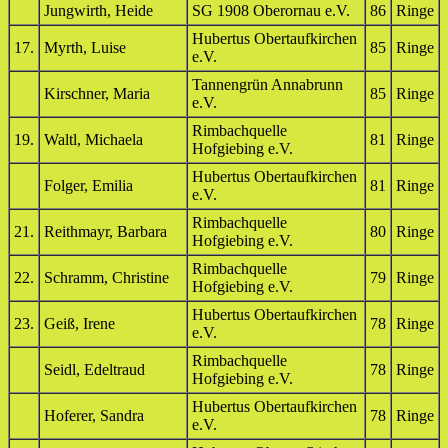
Jungwirth, Heide
SG 1908 Oberornau e.V.
86
Ringe
Hubertus Obertaufkirchen
17.
Myrth, Luise
85
Ringe
e.V.
Tannengrün Annabrunn
Kirschner, Maria
85
Ringe
e.V.
Rimbachquelle
19.
Waltl, Michaela
81
Ringe
Hofgiebing e.V.
Hubertus Obertaufkirchen
Folger, Emilia
81
Ringe
e.V.
Rimbachquelle
21.
Reithmayr, Barbara
80
Ringe
Hofgiebing e.V.
Rimbachquelle
22.
Schramm, Christine
79
Ringe
Hofgiebing e.V.
Hubertus Obertaufkirchen
23.
Geiß, Irene
78
Ringe
e.V.
Rimbachquelle
Seidl, Edeltraud
78
Ringe
Hofgiebing e.V.
Hubertus Obertaufkirchen
Hoferer, Sandra
78
Ringe
e.V.