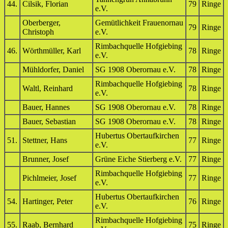
44.
Cilsik, Florian
79
Ringe
e.V.
Oberberger,
Gemütlichkeit Frauenornau
79
Ringe
Christoph
e.V.
Rimbachquelle Hofgiebing
46.
Wörthmüller, Karl
78
Ringe
e.V.
Mühldorfer, Daniel
SG 1908 Oberornau e.V.
78
Ringe
Rimbachquelle Hofgiebing
Waltl, Reinhard
78
Ringe
e.V.
Bauer, Hannes
SG 1908 Oberornau e.V.
78
Ringe
Bauer, Sebastian
SG 1908 Oberornau e.V.
78
Ringe
Hubertus Obertaufkirchen
51.
Stettner, Hans
77
Ringe
e.V.
Brunner, Josef
Grüne Eiche Stierberg e.V.
77
Ringe
Rimbachquelle Hofgiebing
Pichlmeier, Josef
77
Ringe
e.V.
Hubertus Obertaufkirchen
54.
Hartinger, Peter
76
Ringe
e.V.
Rimbachquelle Hofgiebing
55.
Raab, Bernhard
75
Ringe