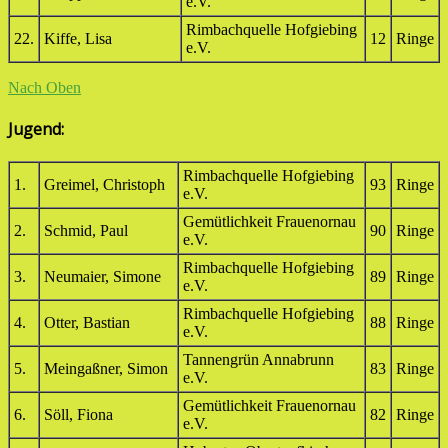
e.V.
Rimbachquelle Hofgiebing
22.
Kiffe, Lisa
12
Ringe
e.V.
Nach Oben
Jugend:
Rimbachquelle Hofgiebing
1.
Greimel, Christoph
93
Ringe
e.V.
Gemütlichkeit Frauenornau
2.
Schmid, Paul
90
Ringe
e.V.
Rimbachquelle Hofgiebing
3.
Neumaier, Simone
89
Ringe
e.V.
Rimbachquelle Hofgiebing
4.
Otter, Bastian
88
Ringe
e.V.
Tannengrün Annabrunn
5.
Meingaßner, Simon
83
Ringe
e.V.
Gemütlichkeit Frauenornau
6.
Söll, Fiona
82
Ringe
e.V.