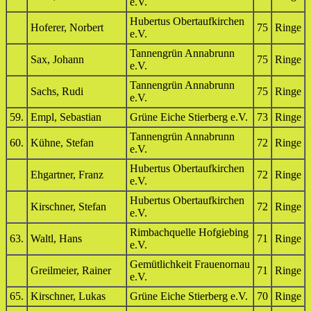
e.V.
Hubertus Obertaufkirchen
Hoferer, Norbert
75
Ringe
e.V.
Tannengrün Annabrunn
Sax, Johann
75
Ringe
e.V.
Tannengrün Annabrunn
Sachs, Rudi
75
Ringe
e.V.
59.
Empl, Sebastian
Grüne Eiche Stierberg e.V.
73
Ringe
Tannengrün Annabrunn
60.
Kühne, Stefan
72
Ringe
e.V.
Hubertus Obertaufkirchen
Ehgartner, Franz
72
Ringe
e.V.
Hubertus Obertaufkirchen
Kirschner, Stefan
72
Ringe
e.V.
Rimbachquelle Hofgiebing
63.
Waltl, Hans
71
Ringe
e.V.
Gemütlichkeit Frauenornau
Greilmeier, Rainer
71
Ringe
e.V.
65.
Kirschner, Lukas
Grüne Eiche Stierberg e.V.
70
Ringe