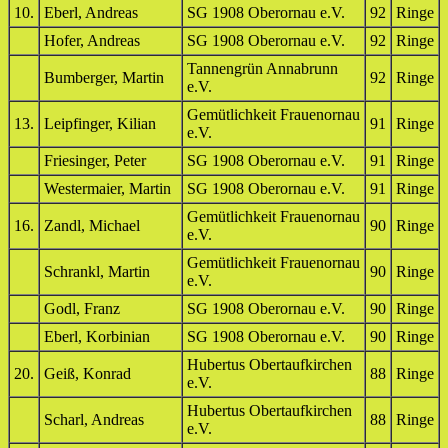
10.
Eberl, Andreas
SG 1908 Oberornau e.V.
92
Ringe
Hofer, Andreas
SG 1908 Oberornau e.V.
92
Ringe
Tannengrün Annabrunn
Bumberger, Martin
92
Ringe
e.V.
Gemütlichkeit Frauenornau
13.
Leipfinger, Kilian
91
Ringe
e.V.
Friesinger, Peter
SG 1908 Oberornau e.V.
91
Ringe
Westermaier, Martin
SG 1908 Oberornau e.V.
91
Ringe
Gemütlichkeit Frauenornau
16.
Zandl, Michael
90
Ringe
e.V.
Gemütlichkeit Frauenornau
Schrankl, Martin
90
Ringe
e.V.
Godl, Franz
SG 1908 Oberornau e.V.
90
Ringe
Eberl, Korbinian
SG 1908 Oberornau e.V.
90
Ringe
Hubertus Obertaufkirchen
20.
Geiß, Konrad
88
Ringe
e.V.
Hubertus Obertaufkirchen
Scharl, Andreas
88
Ringe
e.V.