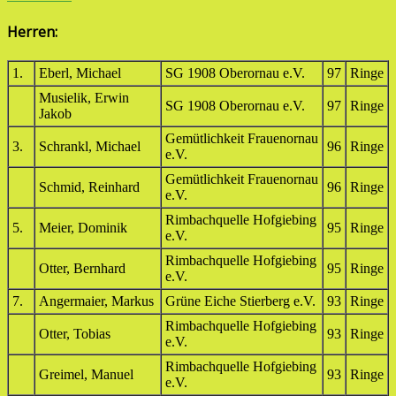
Herren:
1.
Eberl, Michael
SG 1908 Oberornau e.V.
97
Ringe
Musielik, Erwin
SG 1908 Oberornau e.V.
97
Ringe
Jakob
Gemütlichkeit Frauenornau
3.
Schrankl, Michael
96
Ringe
e.V.
Gemütlichkeit Frauenornau
Schmid, Reinhard
96
Ringe
e.V.
Rimbachquelle Hofgiebing
5.
Meier, Dominik
95
Ringe
e.V.
Rimbachquelle Hofgiebing
Otter, Bernhard
95
Ringe
e.V.
7.
Angermaier, Markus
Grüne Eiche Stierberg e.V.
93
Ringe
Rimbachquelle Hofgiebing
Otter, Tobias
93
Ringe
e.V.
Rimbachquelle Hofgiebing
Greimel, Manuel
93
Ringe
e.V.