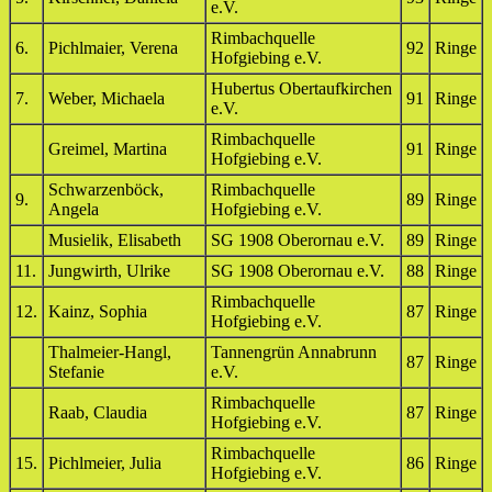
e.V.
Rimbachquelle
6.
Pichlmaier, Verena
92
Ringe
Hofgiebing e.V.
Hubertus Obertaufkirchen
7.
Weber, Michaela
91
Ringe
e.V.
Rimbachquelle
Greimel, Martina
91
Ringe
Hofgiebing e.V.
Schwarzenböck,
Rimbachquelle
9.
89
Ringe
Angela
Hofgiebing e.V.
Musielik, Elisabeth
SG 1908 Oberornau e.V.
89
Ringe
11.
Jungwirth, Ulrike
SG 1908 Oberornau e.V.
88
Ringe
Rimbachquelle
12.
Kainz, Sophia
87
Ringe
Hofgiebing e.V.
Thalmeier-Hangl,
Tannengrün Annabrunn
87
Ringe
Stefanie
e.V.
Rimbachquelle
Raab, Claudia
87
Ringe
Hofgiebing e.V.
Rimbachquelle
15.
Pichlmeier, Julia
86
Ringe
Hofgiebing e.V.