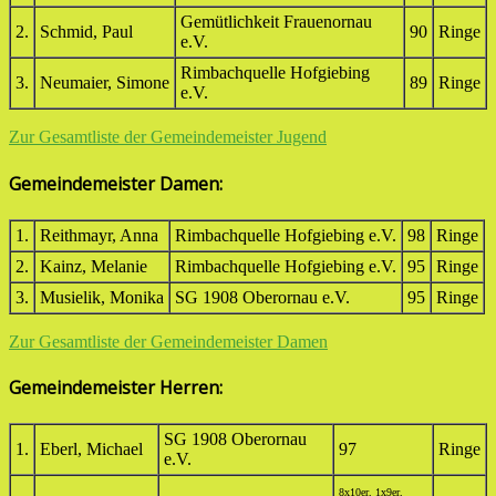
Gemütlichkeit Frauenornau
2.
Schmid, Paul
90
Ringe
e.V.
Rimbachquelle Hofgiebing
3.
Neumaier, Simone
89
Ringe
e.V.
Zur Gesamtliste der Gemeindemeister Jugend
Gemeindemeister Damen:
1.
Reithmayr, Anna
Rimbachquelle Hofgiebing e.V.
98
Ringe
2.
Kainz, Melanie
Rimbachquelle Hofgiebing e.V.
95
Ringe
3.
Musielik, Monika
SG 1908 Oberornau e.V.
95
Ringe
Zur Gesamtliste der Gemeindemeister Damen
Gemeindemeister Herren:
SG 1908 Oberornau
1.
Eberl, Michael
97
Ringe
e.V.
8x10er, 1x9er,