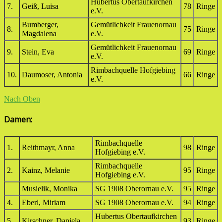
Hubertus Obertaufkirchen
7.
Geiß, Luisa
78
Ringe
e.V.
Bumberger,
Gemütlichkeit Frauenornau
8.
75
Ringe
Magdalena
e.V.
Gemütlichkeit Frauenornau
9.
Stein, Eva
69
Ringe
e.V.
Rimbachquelle Hofgiebing
10.
Daumoser, Antonia
66
Ringe
e.V.
Nach Oben
Damen:
Rimbachquelle
1.
Reithmayr, Anna
98
Ringe
Hofgiebing e.V.
Rimbachquelle
2.
Kainz, Melanie
95
Ringe
Hofgiebing e.V.
Musielik, Monika
SG 1908 Oberornau e.V.
95
Ringe
4.
Eberl, Miriam
SG 1908 Oberornau e.V.
94
Ringe
Hubertus Obertaufkirchen
5.
Kirschner, Daniela
93
Ringe