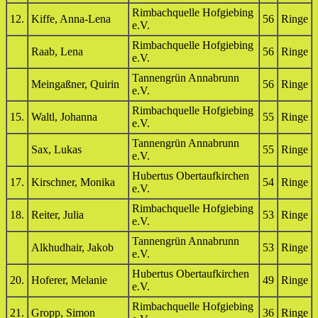
Rimbachquelle Hofgiebing
12.
Kiffe, Anna-Lena
56
Ringe
e.V.
Rimbachquelle Hofgiebing
Raab, Lena
56
Ringe
e.V.
Tannengrün Annabrunn
Meingaßner, Quirin
56
Ringe
e.V.
Rimbachquelle Hofgiebing
15.
Waltl, Johanna
55
Ringe
e.V.
Tannengrün Annabrunn
Sax, Lukas
55
Ringe
e.V.
Hubertus Obertaufkirchen
17.
Kirschner, Monika
54
Ringe
e.V.
Rimbachquelle Hofgiebing
18.
Reiter, Julia
53
Ringe
e.V.
Tannengrün Annabrunn
Alkhudhair, Jakob
53
Ringe
e.V.
Hubertus Obertaufkirchen
20.
Hoferer, Melanie
49
Ringe
e.V.
Rimbachquelle Hofgiebing
21.
Gropp, Simon
36
Ringe