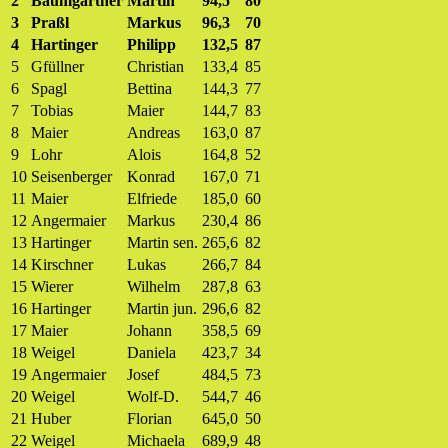
2
Baumgartner
Martin
94,5
80
3
Praßl
Markus
96,3
70
4
Hartinger
Philipp
132,5
87
5
Gfüllner
Christian
133,4
85
6
Spagl
Bettina
144,3
77
7
Tobias
Maier
144,7
83
8
Maier
Andreas
163,0
87
9
Lohr
Alois
164,8
52
10
Seisenberger
Konrad
167,0
71
11
Maier
Elfriede
185,0
60
12
Angermaier
Markus
230,4
86
13
Hartinger
Martin sen.
265,6
82
14
Kirschner
Lukas
266,7
84
15
Wierer
Wilhelm
287,8
63
16
Hartinger
Martin jun.
296,6
82
17
Maier
Johann
358,5
69
18
Weigel
Daniela
423,7
34
19
Angermaier
Josef
484,5
73
20
Weigel
Wolf-D.
544,7
46
21
Huber
Florian
645,0
50
22
Weigel
Michaela
689,9
48