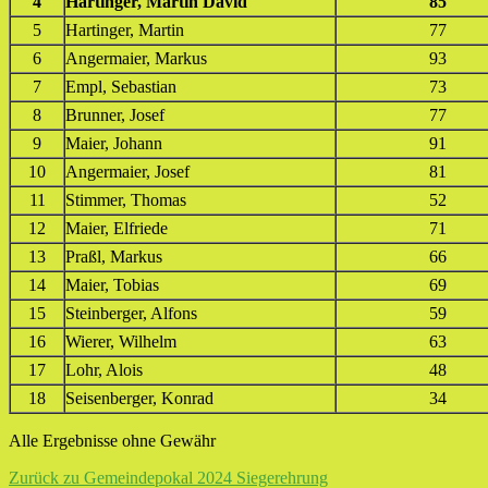
4
Hartinger, Martin David
85
5
Hartinger, Martin
77
6
Angermaier, Markus
93
7
Empl, Sebastian
73
8
Brunner, Josef
77
9
Maier, Johann
91
10
Angermaier, Josef
81
11
Stimmer, Thomas
52
12
Maier, Elfriede
71
13
Praßl, Markus
66
14
Maier, Tobias
69
15
Steinberger, Alfons
59
16
Wierer, Wilhelm
63
17
Lohr, Alois
48
18
Seisenberger, Konrad
34
Alle Ergebnisse ohne Gewähr
Zurück zu Gemeindepokal 2024 Siegerehrung