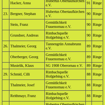
Hubertus Obertaufkirchen
Hacker, Anna
91
Ringe
e.V.
Hubertus Obertaufkirchen
23.
Bergner, Stephan
90
Ringe
e.V.
Gemütlichkeit
Stein, Franz
90
Ringe
Frauenornau e.V.
Rimbachquelle
Grundner, Andreas
90
Ringe
Hofgiebing e.V.
Tannengrün Annabrunn
26.
Thalmeier, Georg
89
Ringe
e.V.
Gemütlichkeit
Oberberger, Georg
89
Ringe
Frauenornau e.V.
Musielik, Klaus
SG 1908 Oberornau e.V.
89
Ringe
Rimbachquelle
29.
Schmid, Cilli
88
Ringe
Hofgiebing e.V.
Gemütlichkeit
Thalmeier, Josef
88
Ringe
Frauenornau e.V.
Rimbachquelle
Reithmayr, Franz
88
Ringe
Hofgiebing e.V.
Hubertus Obertaufkirchen