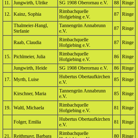
11.
Jungwirth, Ulrike
SG 1908 Oberornau e.V.
88
Ringe
Rimbachquelle
12.
Kainz, Sophia
87
Ringe
Hofgiebing e.V.
Thalmeier-Hangl,
Tannengrün Annabrunn
87
Ringe
Stefanie
e.V.
Rimbachquelle
Raab, Claudia
87
Ringe
Hofgiebing e.V.
Rimbachquelle
15.
Pichlmeier, Julia
86
Ringe
Hofgiebing e.V.
Jungwirth, Heide
SG 1908 Oberornau e.V.
86
Ringe
Hubertus Obertaufkirchen
17.
Myrth, Luise
85
Ringe
e.V.
Tannengrün Annabrunn
Kirschner, Maria
85
Ringe
e.V.
Rimbachquelle
19.
Waltl, Michaela
81
Ringe
Hofgiebing e.V.
Hubertus Obertaufkirchen
Folger, Emilia
81
Ringe
e.V.
Rimbachquelle
21.
Reithmayr, Barbara
80
Ringe