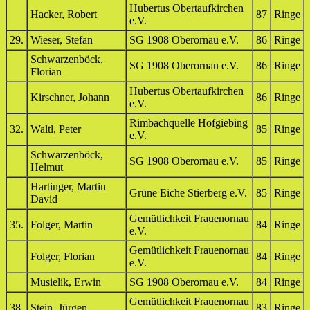
Hubertus Obertaufkirchen
Hacker, Robert
87
Ringe
e.V.
29.
Wieser, Stefan
SG 1908 Oberornau e.V.
86
Ringe
Schwarzenböck,
SG 1908 Oberornau e.V.
86
Ringe
Florian
Hubertus Obertaufkirchen
Kirschner, Johann
86
Ringe
e.V.
Rimbachquelle Hofgiebing
32.
Waltl, Peter
85
Ringe
e.V.
Schwarzenböck,
SG 1908 Oberornau e.V.
85
Ringe
Helmut
Hartinger, Martin
Grüne Eiche Stierberg e.V.
85
Ringe
David
Gemütlichkeit Frauenornau
35.
Folger, Martin
84
Ringe
e.V.
Gemütlichkeit Frauenornau
Folger, Florian
84
Ringe
e.V.
Musielik, Erwin
SG 1908 Oberornau e.V.
84
Ringe
Gemütlichkeit Frauenornau
38.
Stein, Jürgen
83
Ringe