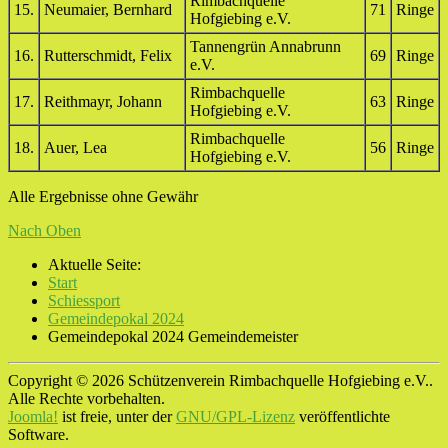
Rimbachquelle
15.
Neumaier, Bernhard
71
Ringe
Hofgiebing e.V.
Tannengrün Annabrunn
16.
Rutterschmidt, Felix
69
Ringe
e.V.
Rimbachquelle
17.
Reithmayr, Johann
63
Ringe
Hofgiebing e.V.
Rimbachquelle
18.
Auer, Lea
56
Ringe
Hofgiebing e.V.
Alle Ergebnisse ohne Gewähr
Nach Oben
Aktuelle Seite:
Start
Schiessport
Gemeindepokal 2024
Gemeindepokal 2024 Gemeindemeister
Copyright © 2026 Schützenverein Rimbachquelle Hofgiebing e.V..
Alle Rechte vorbehalten.
Joomla!
ist freie, unter der
GNU/GPL-Lizenz
veröffentlichte
Software.