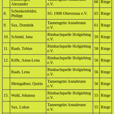
66
Ringe
Alexander
e.V.
Schenkenfelder,
8.
SG 1908 Oberornau e.V.
65
Ringe
Philipp
Tannengrün Annabrunn
9.
Sax, Dominik
61
Ringe
e.V.
Rimbachquelle Hofgiebing
10.
Schmid, Jana
59
Ringe
e.V.
Rimbachquelle Hofgiebing
11.
Raab, Tobias
58
Ringe
e.V.
Rimbachquelle Hofgiebing
12.
Kiffe, Anna-Lena
56
Ringe
e.V.
Rimbachquelle Hofgiebing
Raab, Lena
56
Ringe
e.V.
Tannengrün Annabrunn
Meingaßner, Quirin
56
Ringe
e.V.
Rimbachquelle Hofgiebing
15.
Waltl, Johanna
55
Ringe
e.V.
Tannengrün Annabrunn
Sax, Lukas
55
Ringe
e.V.