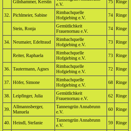
Gilnhammer, Kerstin
75
Ringe
e.V.
Rimbachquelle
32.
Pichlmeier, Sabine
74
Ringe
Hofgiebing e.V.
Gemütlichkeit
Stein, Ronja
74
Ringe
Frauenornau e.V.
Rimbachquelle
34.
Neumaier, Edeltraud
73
Ringe
Hofgiebing e.V.
Rimbachquelle
Reiter, Raphaela
73
Ringe
Hofgiebing e.V.
Rimbachquelle
36.
Tautermann, Agnes
72
Ringe
Hofgiebing e.V.
Rimbachquelle
37.
Höfer, Simone
68
Ringe
Hofgiebing e.V.
Gemütlichkeit
38.
Leipfinger, Julia
62
Ringe
Frauenornau e.V.
Allmannsberger,
Tannengrün Annabrunn
39.
60
Ringe
Manuela
e.V.
Tannengrün Annabrunn
40.
Heindl, Stefanie
59
Ringe
e.V.