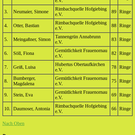
e.V.
Rimbachquelle Hofgiebing
3.
Neumaier, Simone
89
Ringe
e.V.
Rimbachquelle Hofgiebing
4.
Otter, Bastian
88
Ringe
e.V.
Tannengrün Annabrunn
5.
Meingaßner, Simon
83
Ringe
e.V.
Gemütlichkeit Frauenornau
6.
Söll, Fiona
82
Ringe
e.V.
Hubertus Obertaufkirchen
7.
Geiß, Luisa
78
Ringe
e.V.
Bumberger,
Gemütlichkeit Frauenornau
8.
75
Ringe
Magdalena
e.V.
Gemütlichkeit Frauenornau
9.
Stein, Eva
69
Ringe
e.V.
Rimbachquelle Hofgiebing
10.
Daumoser, Antonia
66
Ringe
e.V.
Nach Oben