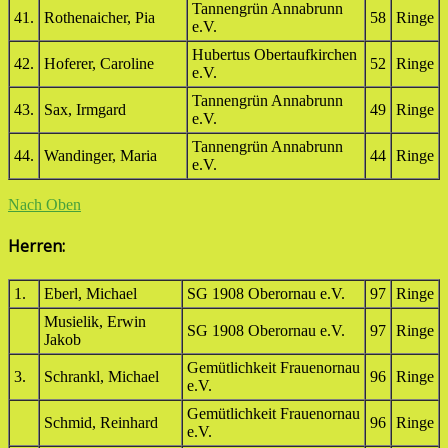
Tannengrün Annabrunn
41.
Rothenaicher, Pia
58
Ringe
e.V.
Hubertus Obertaufkirchen
42.
Hoferer, Caroline
52
Ringe
e.V.
Tannengrün Annabrunn
43.
Sax, Irmgard
49
Ringe
e.V.
Tannengrün Annabrunn
44.
Wandinger, Maria
44
Ringe
e.V.
Nach Oben
Herren:
1.
Eberl, Michael
SG 1908 Oberornau e.V.
97
Ringe
Musielik, Erwin
SG 1908 Oberornau e.V.
97
Ringe
Jakob
Gemütlichkeit Frauenornau
3.
Schrankl, Michael
96
Ringe
e.V.
Gemütlichkeit Frauenornau
Schmid, Reinhard
96
Ringe
e.V.