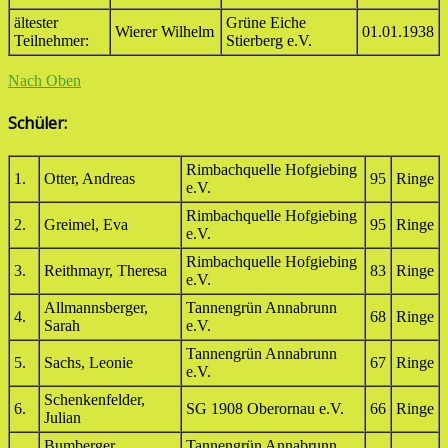
ältester
Grüne Eiche
Wierer Wilhelm
01.01.1938
Teilnehmer:
Stierberg e.V.
Nach Oben
Schüler:
Rimbachquelle Hofgiebing
1.
Otter, Andreas
95
Ringe
e.V.
Rimbachquelle Hofgiebing
2.
Greimel, Eva
95
Ringe
e.V.
Rimbachquelle Hofgiebing
3.
Reithmayr, Theresa
83
Ringe
e.V.
Allmannsberger,
Tannengrün Annabrunn
4.
68
Ringe
Sarah
e.V.
Tannengrün Annabrunn
5.
Sachs, Leonie
67
Ringe
e.V.
Schenkenfelder,
6.
SG 1908 Oberornau e.V.
66
Ringe
Julian
Bumberger,
Tannengrün Annabrunn