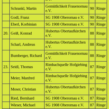
Gemütlichkeit Frauenornau
Schrankl, Martin
90
Ringe
e.V.
Godl, Franz
SG 1908 Oberornau e.V.
90
Ringe
Eberl, Korbinian
SG 1908 Oberornau e.V.
90
Ringe
Hubertus Obertaufkirchen
20.
Geiß, Konrad
88
Ringe
e.V.
Hubertus Obertaufkirchen
Scharl, Andreas
88
Ringe
e.V.
Gemütlichkeit Frauenornau
Bumberger, Richard
88
Ringe
e.V.
Rimbachquelle Hofgiebing
23.
Seidl, Thomas
87
Ringe
e.V.
Rimbachquelle Hofgiebing
Meier, Manfred
87
Ringe
e.V.
Hubertus Obertaufkirchen
Moser, Christian
87
Ringe
e.V.
Ried, Bernhard
SG 1908 Oberornau e.V.
87
Ringe
Wieser, Michael
SG 1908 Oberornau e.V.
87
Ringe