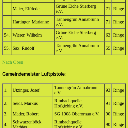
Grüne Eiche Stierberg
Maier, Elfriede
71
Ringe
e.V.
Tannengrün Annabrunn
Hartinger, Marianne
71
Ringe
e.V.
Grüne Eiche Stierberg
54.
Wierer, Wilhelm
63
Ringe
e.V.
Tannengrün Annabrunn
55.
Sax, Rudolf
55
Ringe
e.V.
Nach Oben
Gemeindemeister Luftpistole:
Tannengrün Annabrunn
1.
Utzinger, Josef
93
Ringe
e.V.
Rimbachquelle
2.
Seidl, Markus
91
Ringe
Hofgiebing e.V.
3.
Mader, Robert
SG 1908 Oberornau e.V.
90
Ringe
Schwarzenböck,
Rimbachquelle
4.
90
Ringe
Mathias
Hofgiebing e.V.