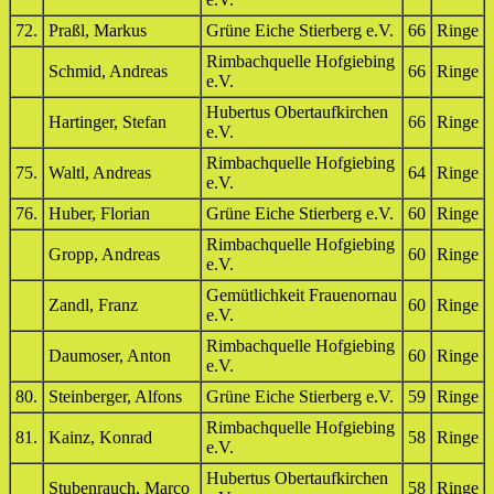
72.
Praßl, Markus
Grüne Eiche Stierberg e.V.
66
Ringe
Rimbachquelle Hofgiebing
Schmid, Andreas
66
Ringe
e.V.
Hubertus Obertaufkirchen
Hartinger, Stefan
66
Ringe
e.V.
Rimbachquelle Hofgiebing
75.
Waltl, Andreas
64
Ringe
e.V.
76.
Huber, Florian
Grüne Eiche Stierberg e.V.
60
Ringe
Rimbachquelle Hofgiebing
Gropp, Andreas
60
Ringe
e.V.
Gemütlichkeit Frauenornau
Zandl, Franz
60
Ringe
e.V.
Rimbachquelle Hofgiebing
Daumoser, Anton
60
Ringe
e.V.
80.
Steinberger, Alfons
Grüne Eiche Stierberg e.V.
59
Ringe
Rimbachquelle Hofgiebing
81.
Kainz, Konrad
58
Ringe
e.V.
Hubertus Obertaufkirchen
Stubenrauch, Marco
58
Ringe