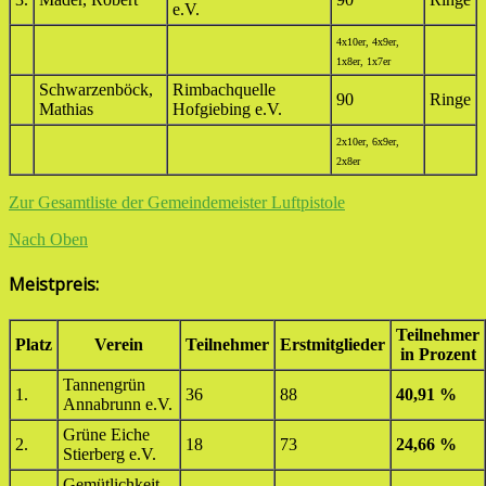
e.V.
4x10er, 4x9er,
1x8er, 1x7er
Schwarzenböck,
Rimbachquelle
90
Ringe
Mathias
Hofgiebing e.V.
2x10er, 6x9er,
2x8er
Zur Gesamtliste der Gemeindemeister Luftpistole
Nach Oben
Meistpreis:
Teilnehmer
Platz
Verein
Teilnehmer
Erstmitglieder
in Prozent
Tannengrün
1.
36
88
40,91 %
Annabrunn e.V.
Grüne Eiche
2.
18
73
24,66 %
Stierberg e.V.
Gemütlichkeit