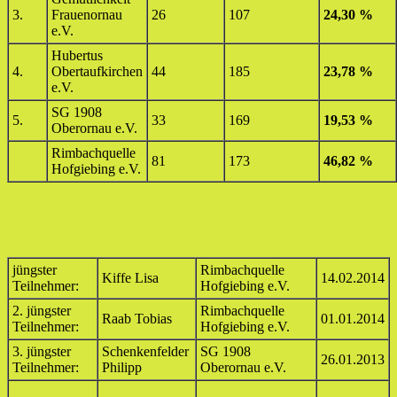
3.
Frauenornau
26
107
24,30 %
e.V.
Hubertus
4.
Obertaufkirchen
44
185
23,78 %
e.V.
SG 1908
5.
33
169
19,53 %
Oberornau e.V.
Rimbachquelle
81
173
46,82 %
Hofgiebing e.V.
jüngster
Rimbachquelle
Kiffe Lisa
14.02.2014
Teilnehmer:
Hofgiebing e.V.
2. jüngster
Rimbachquelle
Raab Tobias
01.01.2014
Teilnehmer:
Hofgiebing e.V.
3. jüngster
Schenkenfelder
SG 1908
26.01.2013
Teilnehmer:
Philipp
Oberornau e.V.