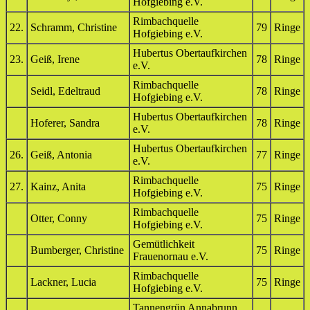
Hofgiebing e.V.
Rimbachquelle
22.
Schramm, Christine
79
Ringe
Hofgiebing e.V.
Hubertus Obertaufkirchen
23.
Geiß, Irene
78
Ringe
e.V.
Rimbachquelle
Seidl, Edeltraud
78
Ringe
Hofgiebing e.V.
Hubertus Obertaufkirchen
Hoferer, Sandra
78
Ringe
e.V.
Hubertus Obertaufkirchen
26.
Geiß, Antonia
77
Ringe
e.V.
Rimbachquelle
27.
Kainz, Anita
75
Ringe
Hofgiebing e.V.
Rimbachquelle
Otter, Conny
75
Ringe
Hofgiebing e.V.
Gemütlichkeit
Bumberger, Christine
75
Ringe
Frauenornau e.V.
Rimbachquelle
Lackner, Lucia
75
Ringe
Hofgiebing e.V.
Tannengrün Annabrunn