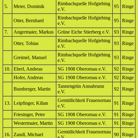
Rimbachquelle Hofgiebing
5.
Meier, Dominik
95
Ringe
e.V.
Rimbachquelle Hofgiebing
Otter, Bernhard
95
Ringe
e.V.
7.
Angermaier, Markus
Grüne Eiche Stierberg e.V.
93
Ringe
Rimbachquelle Hofgiebing
Otter, Tobias
93
Ringe
e.V.
Rimbachquelle Hofgiebing
Greimel, Manuel
93
Ringe
e.V.
10.
Eberl, Andreas
SG 1908 Oberornau e.V.
92
Ringe
Hofer, Andreas
SG 1908 Oberornau e.V.
92
Ringe
Tannengrün Annabrunn
Bumberger, Martin
92
Ringe
e.V.
Gemütlichkeit Frauenornau
13.
Leipfinger, Kilian
91
Ringe
e.V.
Friesinger, Peter
SG 1908 Oberornau e.V.
91
Ringe
Westermaier, Martin
SG 1908 Oberornau e.V.
91
Ringe
Gemütlichkeit Frauenornau
16.
Zandl, Michael
90
Ringe
e.V.