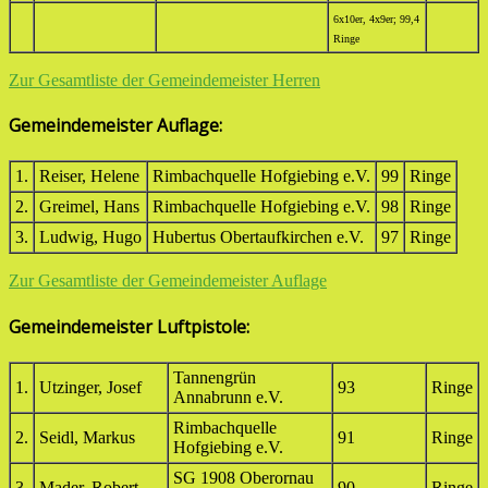
6x10er, 4x9er; 99,4
Ringe
Zur Gesamtliste der Gemeindemeister Herren
Gemeindemeister Auflage:
1.
Reiser, Helene
Rimbachquelle Hofgiebing e.V.
99
Ringe
2.
Greimel, Hans
Rimbachquelle Hofgiebing e.V.
98
Ringe
3.
Ludwig, Hugo
Hubertus Obertaufkirchen e.V.
97
Ringe
Zur Gesamtliste der Gemeindemeister Auflage
Gemeindemeister Luftpistole:
Tannengrün
1.
Utzinger, Josef
93
Ringe
Annabrunn e.V.
Rimbachquelle
2.
Seidl, Markus
91
Ringe
Hofgiebing e.V.
SG 1908 Oberornau
3.
Mader, Robert
90
Ringe