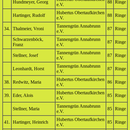
Hundmeyer, Georg
88
Ringe
e.V.
Hubertus Obertaufkirchen
Hartinger, Rudolf
88
Ringe
e.V.
Tannengrün Annabrunn
34.
Thalmeier, Vroni
87
Ringe
e.V.
Schwarzenböck,
Tannengrün Annabrunn
87
Ringe
Franz
e.V.
Tannengrün Annabrunn
Stellner, Josef
87
Ringe
e.V.
Tannengrün Annabrunn
Leonhardt, Horst
87
Ringe
e.V.
Hubertus Obertaufkirchen
38.
Redwitz, Maria
86
Ringe
e.V.
Hubertus Obertaufkirchen
39.
Eder, Alois
85
Ringe
e.V.
Tannengrün Annabrunn
Stellner, Maria
85
Ringe
e.V.
Hubertus Obertaufkirchen
41.
Hartinger, Heinrich
85
Ringe
e.V.