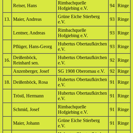
Rimbachquelle
Reiser, Hans
94
Ringe
Hofgiebing e.V.
Grüne Eiche Stierberg
13.
Maier, Andreas
93
Ringe
e.V.
Rimbachquelle
Lentner, Andreas
93
Ringe
Hofgiebing e.V.
Hubertus Obertaufkirchen
Pflüger, Hans-Georg
93
Ringe
e.V.
Deißenböck,
Hubertus Obertaufkirchen
16.
92
Ringe
Reinhard sen.
e.V.
Anzenberger, Josef
SG 1908 Oberornau e.V.
92
Ringe
Hubertus Obertaufkirchen
18.
Deißenböck, Rosa
91
Ringe
e.V.
Hubertus Obertaufkirchen
Tröstl, Hermann
91
Ringe
e.V.
Rimbachquelle
Schmid, Josef
91
Ringe
Hofgiebing e.V.
Grüne Eiche Stierberg
Maier, Johann
91
Ringe
e.V.