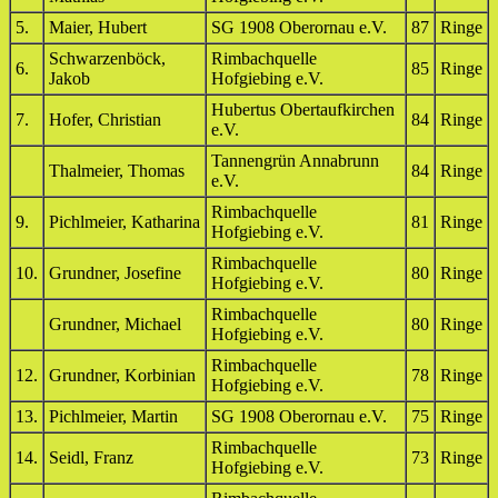
5.
Maier, Hubert
SG 1908 Oberornau e.V.
87
Ringe
Schwarzenböck,
Rimbachquelle
6.
85
Ringe
Jakob
Hofgiebing e.V.
Hubertus Obertaufkirchen
7.
Hofer, Christian
84
Ringe
e.V.
Tannengrün Annabrunn
Thalmeier, Thomas
84
Ringe
e.V.
Rimbachquelle
9.
Pichlmeier, Katharina
81
Ringe
Hofgiebing e.V.
Rimbachquelle
10.
Grundner, Josefine
80
Ringe
Hofgiebing e.V.
Rimbachquelle
Grundner, Michael
80
Ringe
Hofgiebing e.V.
Rimbachquelle
12.
Grundner, Korbinian
78
Ringe
Hofgiebing e.V.
13.
Pichlmeier, Martin
SG 1908 Oberornau e.V.
75
Ringe
Rimbachquelle
14.
Seidl, Franz
73
Ringe
Hofgiebing e.V.