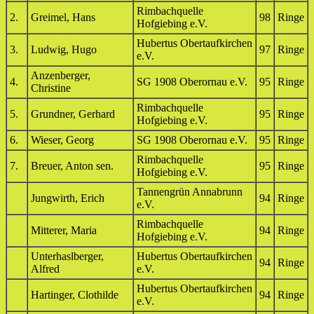
Rimbachquelle
2.
Greimel, Hans
98
Ringe
Hofgiebing e.V.
Hubertus Obertaufkirchen
3.
Ludwig, Hugo
97
Ringe
e.V.
Anzenberger,
4.
SG 1908 Oberornau e.V.
95
Ringe
Christine
Rimbachquelle
5.
Grundner, Gerhard
95
Ringe
Hofgiebing e.V.
6.
Wieser, Georg
SG 1908 Oberornau e.V.
95
Ringe
Rimbachquelle
7.
Breuer, Anton sen.
95
Ringe
Hofgiebing e.V.
Tannengrün Annabrunn
Jungwirth, Erich
94
Ringe
e.V.
Rimbachquelle
Mitterer, Maria
94
Ringe
Hofgiebing e.V.
Unterhaslberger,
Hubertus Obertaufkirchen
94
Ringe
Alfred
e.V.
Hubertus Obertaufkirchen
Hartinger, Clothilde
94
Ringe
e.V.