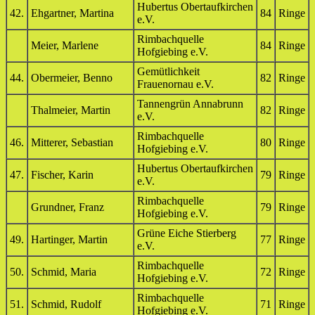
Hubertus Obertaufkirchen
42.
Ehgartner, Martina
84
Ringe
e.V.
Rimbachquelle
Meier, Marlene
84
Ringe
Hofgiebing e.V.
Gemütlichkeit
44.
Obermeier, Benno
82
Ringe
Frauenornau e.V.
Tannengrün Annabrunn
Thalmeier, Martin
82
Ringe
e.V.
Rimbachquelle
46.
Mitterer, Sebastian
80
Ringe
Hofgiebing e.V.
Hubertus Obertaufkirchen
47.
Fischer, Karin
79
Ringe
e.V.
Rimbachquelle
Grundner, Franz
79
Ringe
Hofgiebing e.V.
Grüne Eiche Stierberg
49.
Hartinger, Martin
77
Ringe
e.V.
Rimbachquelle
50.
Schmid, Maria
72
Ringe
Hofgiebing e.V.
Rimbachquelle
51.
Schmid, Rudolf
71
Ringe
Hofgiebing e.V.