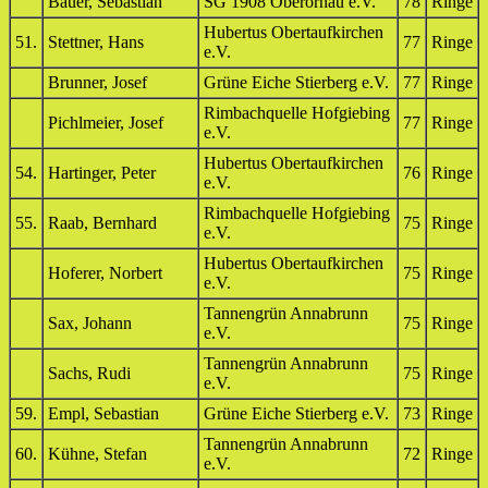
Bauer, Sebastian
SG 1908 Oberornau e.V.
78
Ringe
Hubertus Obertaufkirchen
51.
Stettner, Hans
77
Ringe
e.V.
Brunner, Josef
Grüne Eiche Stierberg e.V.
77
Ringe
Rimbachquelle Hofgiebing
Pichlmeier, Josef
77
Ringe
e.V.
Hubertus Obertaufkirchen
54.
Hartinger, Peter
76
Ringe
e.V.
Rimbachquelle Hofgiebing
55.
Raab, Bernhard
75
Ringe
e.V.
Hubertus Obertaufkirchen
Hoferer, Norbert
75
Ringe
e.V.
Tannengrün Annabrunn
Sax, Johann
75
Ringe
e.V.
Tannengrün Annabrunn
Sachs, Rudi
75
Ringe
e.V.
59.
Empl, Sebastian
Grüne Eiche Stierberg e.V.
73
Ringe
Tannengrün Annabrunn
60.
Kühne, Stefan
72
Ringe
e.V.