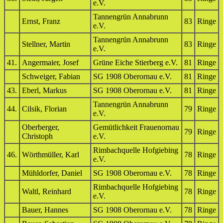
e.V.
Tannengrün Annabrunn
Ernst, Franz
83
Ringe
e.V.
Tannengrün Annabrunn
Stellner, Martin
83
Ringe
e.V.
41.
Angermaier, Josef
Grüne Eiche Stierberg e.V.
81
Ringe
Schweiger, Fabian
SG 1908 Oberornau e.V.
81
Ringe
43.
Eberl, Markus
SG 1908 Oberornau e.V.
81
Ringe
Tannengrün Annabrunn
44.
Cilsik, Florian
79
Ringe
e.V.
Oberberger,
Gemütlichkeit Frauenornau
79
Ringe
Christoph
e.V.
Rimbachquelle Hofgiebing
46.
Wörthmüller, Karl
78
Ringe
e.V.
Mühldorfer, Daniel
SG 1908 Oberornau e.V.
78
Ringe
Rimbachquelle Hofgiebing
Waltl, Reinhard
78
Ringe
e.V.
Bauer, Hannes
SG 1908 Oberornau e.V.
78
Ringe