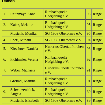
Damen:
Rimbachquelle
1.
Reithmayr, Anna
98
Ringe
Hofgiebing e.V.
Rimbachquelle
2.
Kainz, Melanie
95
Ringe
Hofgiebing e.V.
Musielik, Monika
SG 1908 Oberornau e.V.
95
Ringe
4.
Eberl, Miriam
SG 1908 Oberornau e.V.
94
Ringe
Hubertus Obertaufkirchen
5.
Kirschner, Daniela
93
Ringe
e.V.
Rimbachquelle
6.
Pichlmaier, Verena
92
Ringe
Hofgiebing e.V.
Hubertus Obertaufkirchen
7.
Weber, Michaela
91
Ringe
e.V.
Rimbachquelle
Greimel, Martina
91
Ringe
Hofgiebing e.V.
Schwarzenböck,
Rimbachquelle
9.
89
Ringe
Angela
Hofgiebing e.V.
Musielik, Elisabeth
SG 1908 Oberornau e.V.
89
Ringe