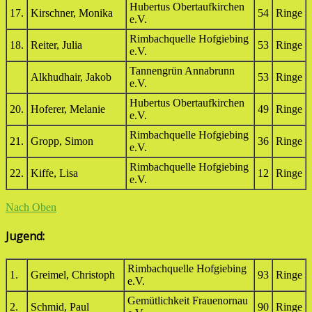
Hubertus Obertaufkirchen
17.
Kirschner, Monika
54
Ringe
e.V.
Rimbachquelle Hofgiebing
18.
Reiter, Julia
53
Ringe
e.V.
Tannengrün Annabrunn
Alkhudhair, Jakob
53
Ringe
e.V.
Hubertus Obertaufkirchen
20.
Hoferer, Melanie
49
Ringe
e.V.
Rimbachquelle Hofgiebing
21.
Gropp, Simon
36
Ringe
e.V.
Rimbachquelle Hofgiebing
22.
Kiffe, Lisa
12
Ringe
e.V.
Nach Oben
Jugend:
Rimbachquelle Hofgiebing
1.
Greimel, Christoph
93
Ringe
e.V.
Gemütlichkeit Frauenornau
2.
Schmid, Paul
90
Ringe