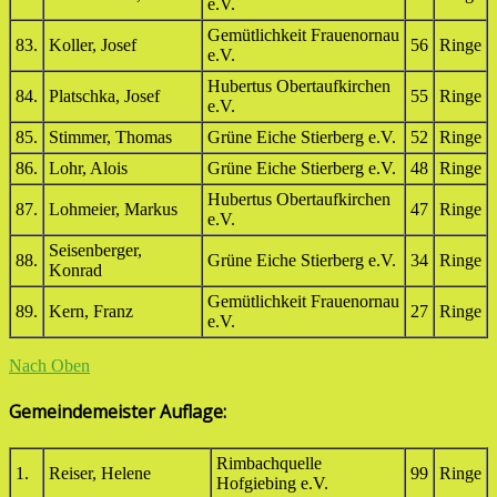
e.V.
Gemütlichkeit Frauenornau
83.
Koller, Josef
56
Ringe
e.V.
Hubertus Obertaufkirchen
84.
Platschka, Josef
55
Ringe
e.V.
85.
Stimmer, Thomas
Grüne Eiche Stierberg e.V.
52
Ringe
86.
Lohr, Alois
Grüne Eiche Stierberg e.V.
48
Ringe
Hubertus Obertaufkirchen
87.
Lohmeier, Markus
47
Ringe
e.V.
Seisenberger,
88.
Grüne Eiche Stierberg e.V.
34
Ringe
Konrad
Gemütlichkeit Frauenornau
89.
Kern, Franz
27
Ringe
e.V.
Nach Oben
Gemeindemeister Auflage:
Rimbachquelle
1.
Reiser, Helene
99
Ringe
Hofgiebing e.V.