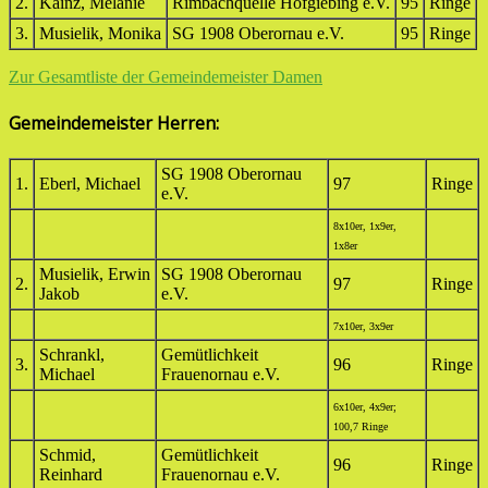
2.
Kainz, Melanie
Rimbachquelle Hofgiebing e.V.
95
Ringe
3.
Musielik, Monika
SG 1908 Oberornau e.V.
95
Ringe
Zur Gesamtliste der Gemeindemeister Damen
Gemeindemeister Herren:
SG 1908 Oberornau
1.
Eberl, Michael
97
Ringe
e.V.
8x10er, 1x9er,
1x8er
Musielik, Erwin
SG 1908 Oberornau
2.
97
Ringe
Jakob
e.V.
7x10er, 3x9er
Schrankl,
Gemütlichkeit
3.
96
Ringe
Michael
Frauenornau e.V.
6x10er, 4x9er;
100,7 Ringe
Schmid,
Gemütlichkeit
96
Ringe
Reinhard
Frauenornau e.V.