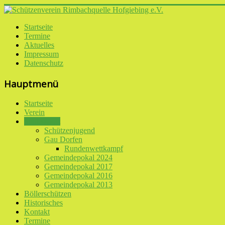
Startseite
Termine
Aktuelles
Impressum
Datenschutz
Hauptmenü
Startseite
Verein
Schiessport
Schützenjugend
Gau Dorfen
Rundenwettkampf
Gemeindepokal 2024
Gemeindepokal 2017
Gemeindepokal 2016
Gemeindepokal 2013
Böllerschützen
Historisches
Kontakt
Termine